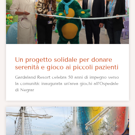
Un progetto solidale per donare
serenità e gioco ai piccoli pazienti
Gardaland Resort celebra 50 anni di impegno verso
la comunità: inaugurata un’area giochi all’Ospedale
di Negrar