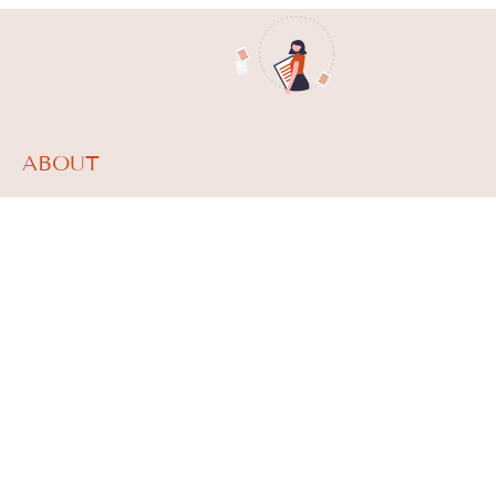
ABOUT
What we do
Team
About
News
CONTACT
studio.nazari@studionazari.com
Via Plinio 11 –
20129 Milano
T. 02 76110017