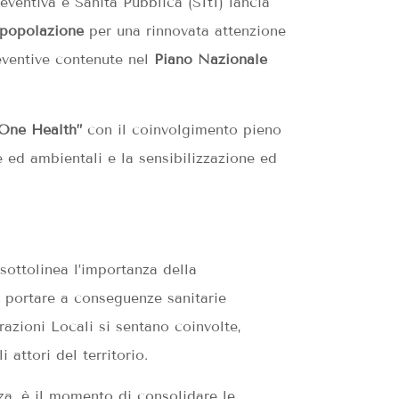
eventiva e Sanità Pubblica (SItI) lancia
popolazione
per una rinnovata attenzione
eventive contenute nel
Piano Nazionale
One Health”
con il coinvolgimento pieno
e ed ambientali e la sensibilizzazione ed
 sottolinea l’importanza della
ò portare a conseguenze sanitarie
razioni Locali si sentano coinvolte,
 attori del territorio.
a, è il momento di consolidare le