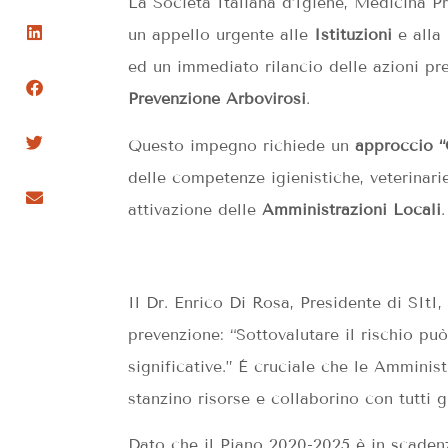
La Società Italiana d’Igiene, Medicina Pr
un appello urgente alle
Istituzioni
e alla
ed un immediato rilancio delle azioni pr
Prevenzione Arbovirosi
.
Questo impegno richiede un
approccio “
delle competenze igienistiche, veterinari
attivazione delle
Amministrazioni Locali
.
Il Dr. Enrico Di Rosa, Presidente di SItI,
prevenzione: “Sottovalutare il rischio pu
significative.” È cruciale che le Amminist
stanzino risorse e collaborino con tutti gli
Dato che il Piano 2020-2025 è in scadenz