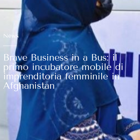
News
Brave Business in a Bus: il
primo incubatore mobile di
imprenditoria femminile in
Afghanistan