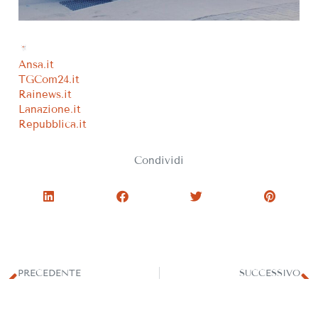
Ansa.it
TGCom24.it
Rainews.it
Lanazione.it
Repubblica.it
Condividi
PRECEDENTE
SUCCESSIVO
Eleganza e funzionalità con Oknoplast Prolux Evolution
The Mercant of Venice: l’esclusiva linea dedicata a Mariano Fortuny