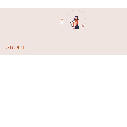
ABOUT
What we do
Team
About
News
CONTACT
studio.nazari@studionazari.com
Via Plinio 11 –
20129 Milano
T. 02 76110017