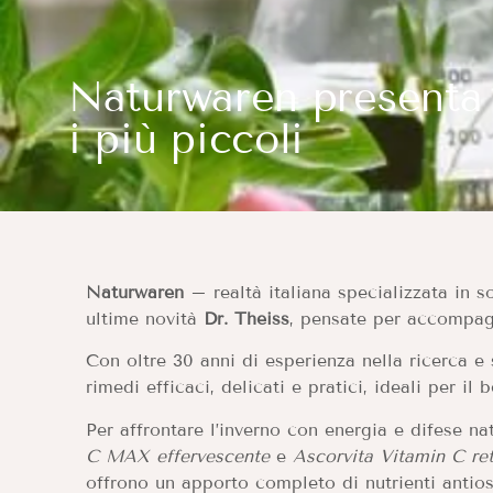
Naturwaren presenta l
i più piccoli
Naturwaren
– realtà italiana specializzata in so
ultime novità
Dr. Theiss
, pensate per accompagn
Con oltre 30 anni di esperienza nella ricerca e
rimedi efficaci, delicati e pratici, ideali per i
Per affrontare l’inverno con energia e difese nat
C MAX effervescente
e
Ascorvita Vitamin C re
offrono un apporto completo di nutrienti antioss