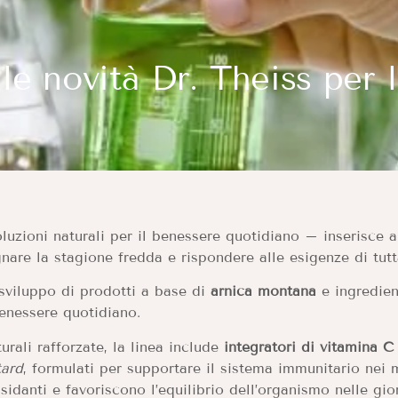
e novità Dr. Theiss per l
luzioni naturali per il benessere quotidiano – inserisce al
are la stagione fredda e rispondere alle esigenze di tutt
 sviluppo di prodotti a base di
arnica montana
e ingredien
l benessere quotidiano.
urali rafforzate, la linea include
integratori di vitamina C
tard
, formulati per supportare il sistema immunitario nei 
idanti e favoriscono l’equilibrio dell’organismo nelle gio