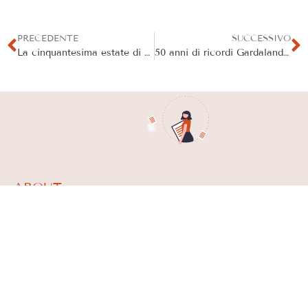
PRECEDENTE
SUCCESSIVO
La cinquantesima estate di Gardaland Resort:
50 anni di ricordi Gardaland da collezionare!
ABOUT
What we do
Team
About
News
CONTACT