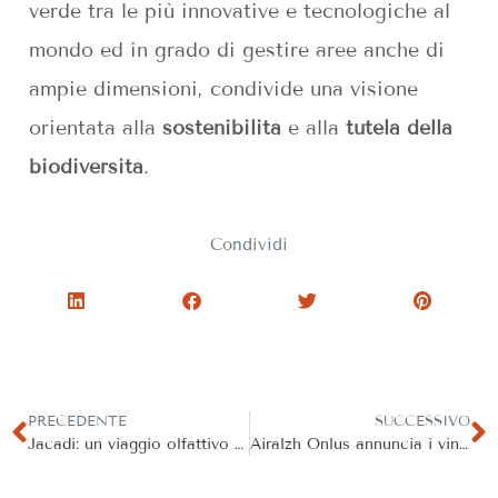
verde tra le più innovative e tecnologiche al
mondo ed in grado di gestire aree anche di
ampie dimensioni, condivide una visione
orientata alla
sostenibilità
e alla
tutela della
biodiversità
.
Condividi
PRECEDENTE
SUCCESSIVO
Jacadi: un viaggio olfattivo nell’infanzia tra dolcezza e tradizionale
Airalzh Onlus annuncia i vincitori del Bando AGYR 2024