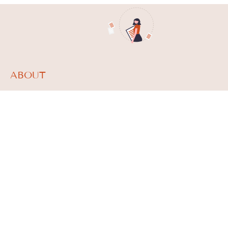
ABOUT
What we do
Team
About
News
CONTACT
studio.nazari@studionazari.com
Via Plinio 11 –
20129 Milano
T. 02 76110017