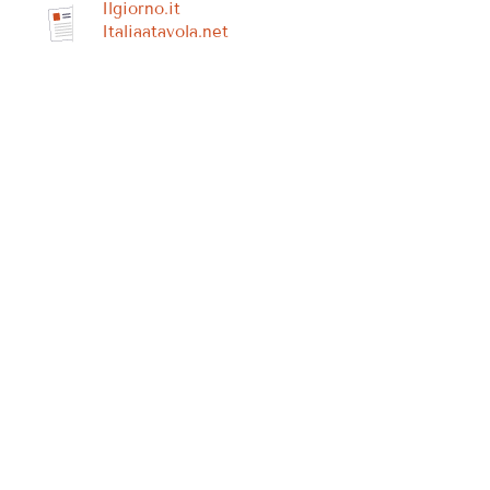
Ilgiorno.it
Italiaatavola.net
Condividi
PRECEDENTE
SUCCESSIVO
Stars Night: il music event a tema spaziale con laser show di Gardaland
Gardaland SEA LIFE Aquarium partecipa alla 24 Ore Global Beach Clean