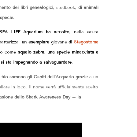
ento dei libri genealogici
, studbook,
di animali
 specie.
 SEA LIFE Aquarium ha accolto
, nella vasca
ratterizza,
un esemplare
giovane
di
Stegostoma
uto come
squalo zebra
,
una specie minacciata a
 si sta impegnando a salvaguardare
.
hio saranno gli Ospiti dell’Acquario
grazie
a un
are in loco. Il nome verrà ufficialmente scelto
casione dello Shark Awareness Day – la