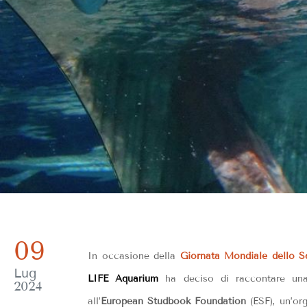
09
In occasione della
Giornata Mondiale dello S
Lug
LIFE Aquarium
ha deciso di raccontare una 
2024
all’
European Studbook Foundation
(ESF), un’or