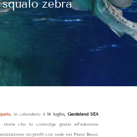
squalo zebra
qualo
,
in calendario il
14 luglio
, Gardaland SEA
storia che lo coinvolge grazie all’adesione
ganizzazione no-profit con sede nei Paesi Bassi,