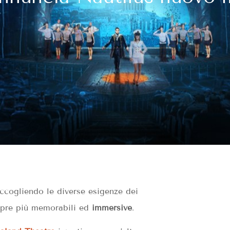
ccogliendo le diverse esigenze dei
re più memorabili ed
immersive
.