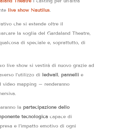
aland Theatre
i casting per un’altra
ente
live show Nautilus
.
ativo che si estende oltre il
varcare la soglia del Gardaland Theatre,
qualcosa di speciale e, soprattutto, di
vo live show si vestirà di nuovo grazie ad
averso l’utilizzo di
ledwall
,
pannelli
e
el video mapping – renderanno
mersiva.
saranno la
partecipazione dello
ponente tecnologica
capace di
orpresa e l’impatto emotivo di ogni