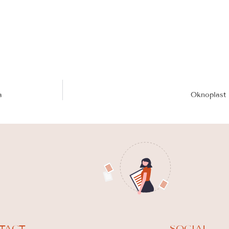
a
Oknoplast 
TACT
SOCIAL