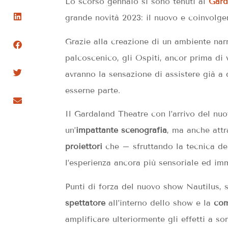
Lo scorso gennaio si sono tenuti al
Gard
grande novità 2023: il nuovo e coinvolg
Grazie alla creazione di un ambiente narr
palcoscenico, gli Ospiti, ancor prima di 
avranno la sensazione di assistere già a 
esserne parte.
Il Gardaland Theatre con l’arrivo del nuo
un’
impattante scenografia
, ma anche attr
proiettori
che – sfruttando la tecnica d
l’esperienza ancora più sensoriale ed im
Punti di forza del nuovo show Nautilus, 
spettatore
all’interno dello show e la
com
amplificare ulteriormente gli effetti a s