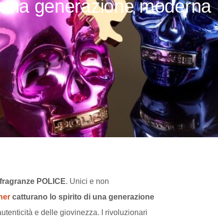
di una generazione moderna
 fragranze
POLICE
. Unici e non
her
catturano lo spirito di una generazione
autenticità e delle giovinezza. I rivoluzionari