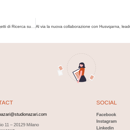
Airalzh Grants for Young Researchers 2022, 300mila Euro a 8 progetti di Ricerca sulla malattia di Alzheimer
TACT
SOCIAL
.nazari@studionazari.com
Facebook
Instagram
nio 11 –
20129 Milano
Linkedin