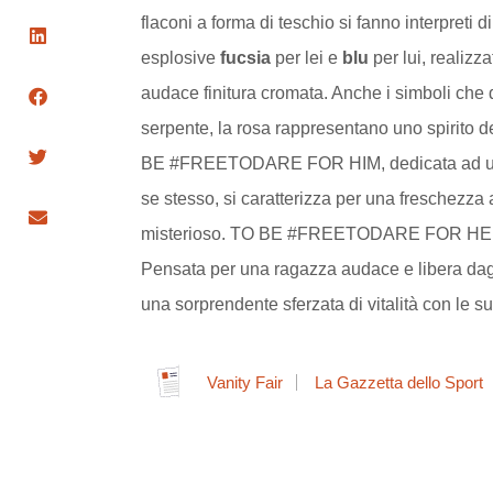
flaconi a forma di teschio si fanno interpreti d
esplosive
fucsia
per lei e
blu
per lui, realizz
audace finitura cromata. Anche i simboli che de
serpente, la rosa rappresentano uno spirito 
BE #FREETODARE FOR HIM, dedicata ad un r
se stesso, si caratterizza per una freschezz
misterioso. TO BE #FREETODARE FOR HER se
Pensata per una ragazza audace e libera dag
una sorprendente sferzata di vitalità con le su
Vanity Fair
La Gazzetta dello Sport