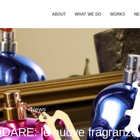
ABOUT
WHAT WE DO
WORKS
N
News
RE: le nuove fragranze c