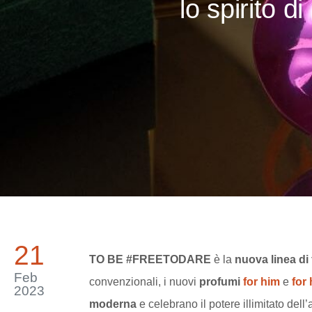
lo spirito 
21
TO BE #FREETODARE
è la
nuova linea di
Feb
convenzionali, i nuovi
profumi
for him
e
for 
2023
moderna
e celebrano il potere illimitato dell’