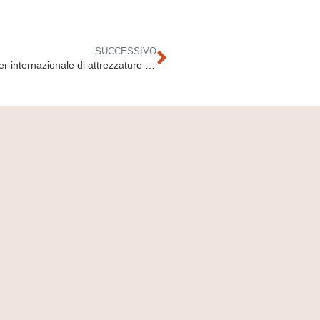
SUCCESSIVO
Al via la nuova collaborazione con Husvqarna, leader internazionale di attrezzature per la cura di boschi, parchi e giardini