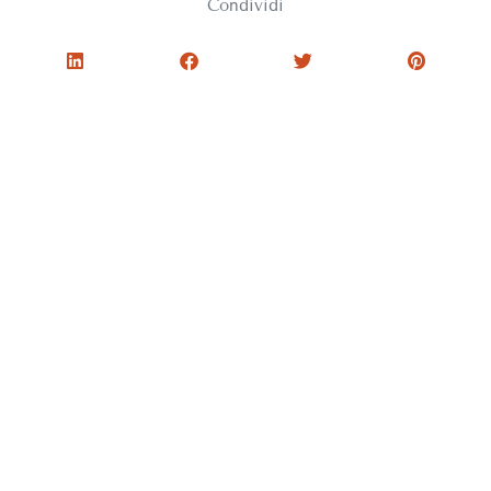
Condividi
PRECEDENTE
SUCCESSIVO
Torna il Festival DiverCity
A Venezia, in mostra Es‑senze e Accordi di Profumo. Fino al 27 novembre 2022
ABOUT
What we do
Team